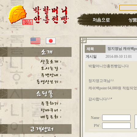
정지영님 캐쉬백po
제목
게시일
2014-09-10 11:01
박할머니안흥찐빵입니다
정지영고객님^^
캐쉬백point 64,000원 적립
감사합니다^^*
Name :
PW :