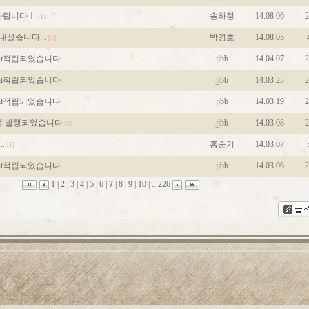
인바랍니다ㅣ
송하정
14.08.06
2
[1]
내셨습니다...
박영호
14.08.05
[1]
int적립되었습니다
jjbb
14.04.07
2
int적립되었습니다
jjbb
14.03.25
2
int적립되었습니다
jjbb
14.03.19
2
증 발행되었습니다
jjbb
14.03.08
2
[3]
.
홍순기
14.03.07
[1]
int적립되었습니다
jjbb
14.03.06
2
1
|
2
|
3
|
4
|
5
|
6
|
7
|
8
|
9
|
10
|
...226