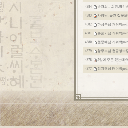
4384
송경희,,, 회원.확
4383
사장님..물건 잘못보
4382
하상수님 캐쉬백po
4381
홍순기님 캐쉬백po
4380
원종애님 캐쉬백po
4379
황무부님 현금영수
4378
5일에 주문 했는데요.
4377
정지영님 캐쉬백po