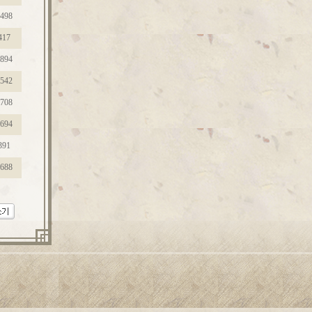
498
417
894
542
708
694
391
688