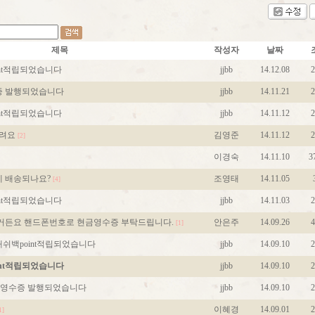
제목
작성자
날짜
int적립되었습니다
jjbb
14.12.08
2
증 발행되었습니다
jjbb
14.11.21
2
int적립되었습니다
jjbb
14.11.12
2
드려요
김영준
14.11.12
2
[2]
이경숙
14.11.10
3
제 배송되나요?
조영태
14.11.05
[4]
int적립되었습니다
jjbb
14.11.03
2
거든요 핸드폰번호로 현금영수증 부탁드립니다.
안은주
14.09.26
4
[1]
쉬백point적립되었습니다
jjbb
14.09.10
2
int적립되었습니다
jjbb
14.09.10
2
금영수증 발행되었습니다
jjbb
14.09.10
2
이혜경
14.09.01
2
1]