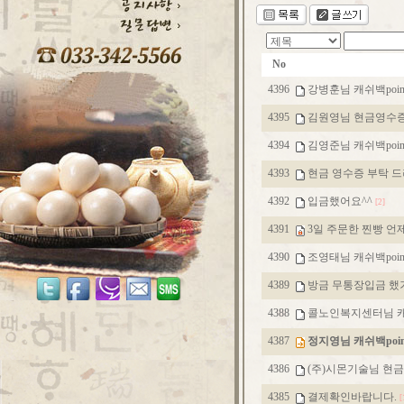
No
4396
강병훈님 캐쉬백po
4395
김원영님 현금영수
4394
김영준님 캐쉬백po
4393
현금 영수증 부탁 
4392
입금했어요^^
[2]
4391
3일 주문한 찐빵 언
4390
조영태님 캐쉬백po
4389
방금 무통장입금 했
4388
콜노인복지센터님 캐
4387
정지영님 캐쉬백po
4386
(주)시몬기술님 현
4385
결제확인바랍니다.
[