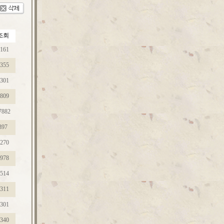
조회
161
355
301
809
7882
397
270
978
514
311
301
340